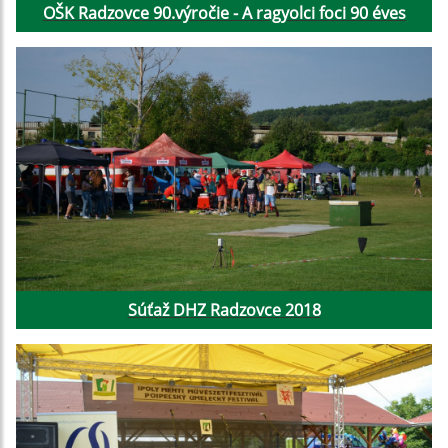
OŠK Radzovce 90.výročie - A ragyolci foci 90 éves
Súťaž DHZ Radzovce 2018