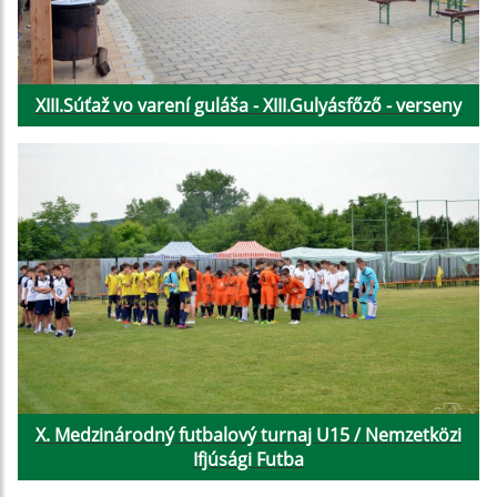
XIII.Súťaž vo varení guláša - XIII.Gulyásfőző - verseny
X. Medzinárodný futbalový turnaj U15 / Nemzetközi
Ifjúsági Futba