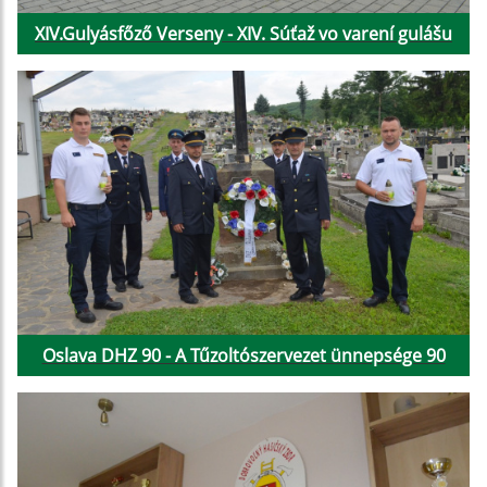
XIV.Gulyásfőző Verseny - XIV. Súťaž vo varení gulášu
Oslava DHZ 90 - A Tűzoltószervezet ünnepsége 90