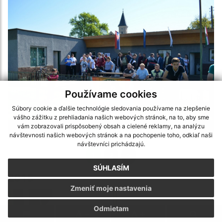
Používame cookies
Súbory cookie a ďalšie technológie sledovania používame na zlepšenie
vášho zážitku z prehliadania našich webových stránok, na to, aby sme
vám zobrazovali prispôsobený obsah a cielené reklamy, na analýzu
Old Boys Cup 2016
návštevnosti našich webových stránok a na pochopenie toho, odkiaľ naši
návštevníci prichádzajú.
1
2
>
SÚHLASÍM
2015
Zmeniť moje nastavenia
Odmietam
.
.
.
.
.
.