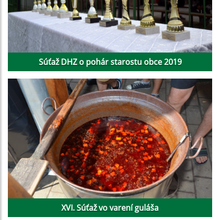
Súťaž DHZ o pohár starostu obce 2019
XVI. Súťaž vo varení guláša