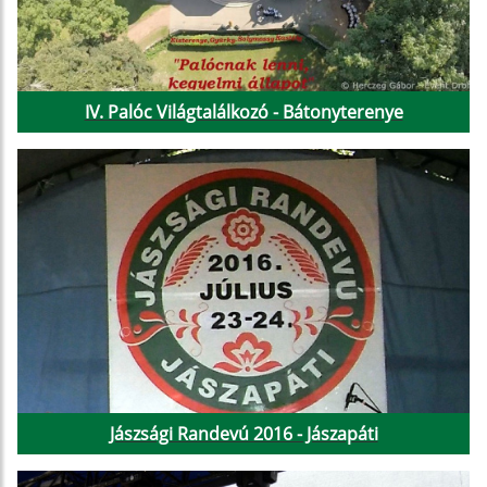
IV. Palóc Világtalálkozó - Bátonyterenye
Jászsági Randevú 2016 - Jászapáti