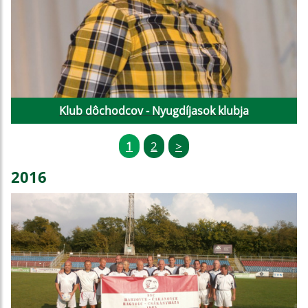
Klub dôchodcov - Nyugdíjasok klubja
1
2
>
2016