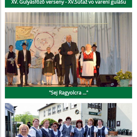
XV. Gulyásfőző verseny - XV.Súťaž vo varení gulášu
"Sej Ragyolcra ..."