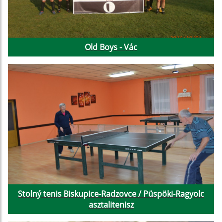
Old Boys - Vác
Stolný tenis Biskupice-Radzovce / Püspöki-Ragyolc
asztalitenisz