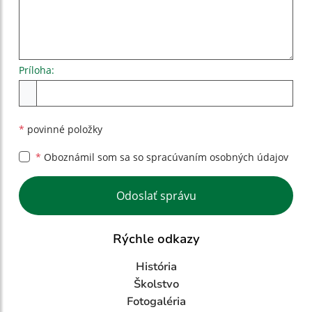
Príloha:
Príloha
*
povinné položky
*
Oboznámil som sa so
spracúvaním osobných údajov
Google reCaptcha Response
Odoslať správu
Rýchle odkazy
História
Školstvo
Fotogaléria