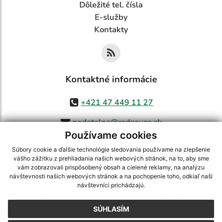
Dôležité tel. čísla
E-služby
Kontakty
Kontaktné informácie
+421 47 449 11 27
podatelna@radzovce.sk
Používame cookies
Súbory cookie a ďalšie technológie sledovania používame na zlepšenie
vášho zážitku z prehliadania našich webových stránok, na to, aby sme
využite možnosť získavania aktuálnych informácií s využitím RSS
,
vám zobrazovali prispôsobený obsah a cielené reklamy, na analýzu
návštevnosti našich webových stránok a na pochopenie toho, odkiaľ naši
CMS systém (redakčný) systém ECHELON 2,
Mapa stránok
,
web portál
,
návštevníci prichádzajú.
webhosting
,
webex.digital, s.r.o.
,
domény
,
registrácia domény
,
spoločnosť webex.digital, s.r.o.
,
technický prevádzkovateľ
SÚHLASÍM
Posledná aktualizácia:
06.08.2026