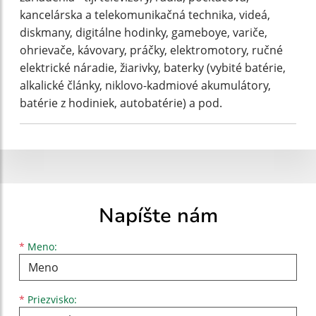
kancelárska a telekomunikačná technika, videá,
diskmany, digitálne hodinky, gameboye, variče,
ohrievače, kávovary, práčky, elektromotory, ručné
elektrické náradie, žiarivky, baterky (vybité batérie,
alkalické články, niklovo-kadmiové akumulátory,
batérie z hodiniek, autobatérie) a pod.
Napíšte nám
Meno
Priezvisko
E-mailová adresa
*
Meno:
*
Priezvisko: