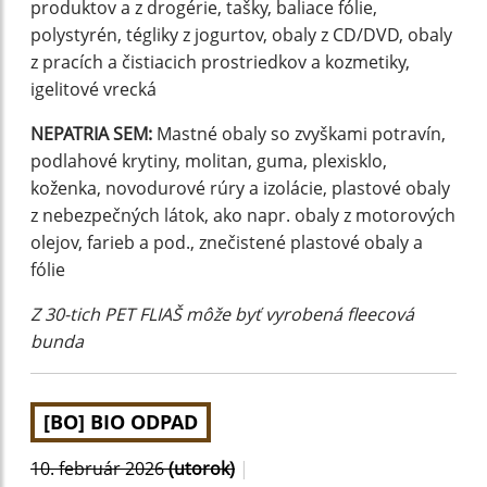
produktov a z drogérie, tašky, baliace fólie,
polystyrén, tégliky z jogurtov, obaly z CD/DVD, obaly
z pracích a čistiacich prostriedkov a kozmetiky,
igelitové vrecká
NEPATRIA SEM:
Mastné obaly so zvyškami potravín,
podlahové krytiny, molitan, guma, plexisklo,
koženka, novodurové rúry a izolácie, plastové obaly
z nebezpečných látok, ako napr. obaly z motorových
olejov, farieb a pod., znečistené plastové obaly a
fólie
Z 30-tich PET FLIAŠ môže byť vyrobená fleecová
bunda
[BO] BIO ODPAD
10. február 2026
(utorok)
|