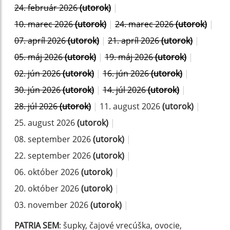
24. február 2026
(utorok)
|
10. marec 2026
(utorok)
|
24. marec 2026
(utorok)
|
07. apríl 2026
(utorok)
|
21. apríl 2026
(utorok)
|
05. máj 2026
(utorok)
|
19. máj 2026
(utorok)
|
02. jún 2026
(utorok)
|
16. jún 2026
(utorok)
|
30. jún 2026
(utorok)
|
14. júl 2026
(utorok)
|
28. júl 2026
(utorok)
|
11. august 2026
(utorok)
|
25. august 2026
(utorok)
|
08. september 2026
(utorok)
|
22. september 2026
(utorok)
|
06. október 2026
(utorok)
|
20. október 2026
(utorok)
|
03. november 2026
(utorok)
|
PATRIA SEM
: šupky, čajové vrecúška, ovocie,