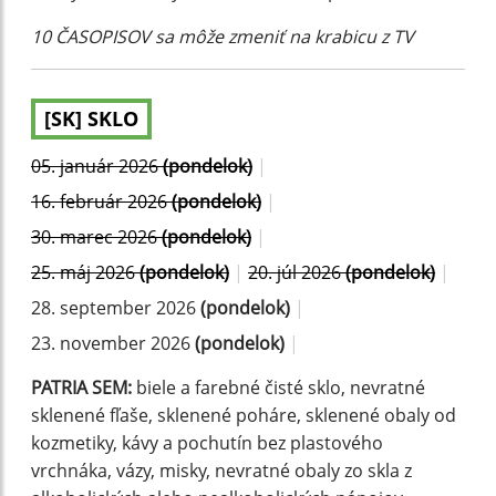
10 ČASOPISOV sa môže zmeniť na krabicu z TV
[SK] SKLO
05. január 2026
(pondelok)
|
16. február 2026
(pondelok)
|
30. marec 2026
(pondelok)
|
25. máj 2026
(pondelok)
|
20. júl 2026
(pondelok)
|
28. september 2026
(pondelok)
|
23. november 2026
(pondelok)
|
PATRIA SEM:
biele a farebné čisté sklo, nevratné
sklenené fľaše, sklenené poháre, sklenené obaly od
kozmetiky, kávy a pochutín bez plastového
vrchnáka, vázy, misky, nevratné obaly zo skla z