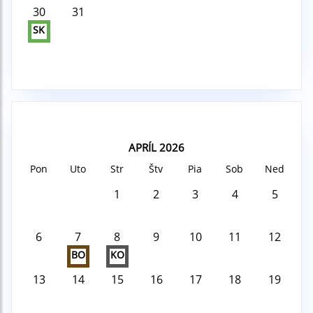
30
31
SK
APRÍL 2026
Pon
Uto
Str
Štv
Pia
Sob
Ned
1
2
3
4
5
6
7
8
9
10
11
12
BO
KO
13
14
15
16
17
18
19