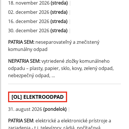
18. november 2026
(streda)
|
02. december 2026
(streda)
|
16. december 2026
(streda)
|
30. december 2026
(streda)
|
PATRIA SEM:
neseparovateľný a znečistený
komunálny odpad
NEPATRIA SEM:
vytriedené zložky komunálneho
odpadu – plasty, papier, sklo, kovy, zelený odpad,
nebezpečný odpad, ...
[OL] ELEKTROODPAD
31. august 2026
(pondelok)
|
PATRIA SEM
: elektrické a elektronické prístroje a
zariadenia - t.j. televízory, rádiá, počítačová,