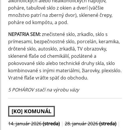
alkoholických alebo nealkoholických nápojov,
poháre, tabuľové sklo z okien a dverí (väčšie
množstvo patrí na zberný dvor), sklenené črepy,
poháre od kompótu, a pod.
NEPATRIA SEM:
znečistené sklo, zrkadlo, sklo s
prímesami, bezpečnostné sklo, porcelán, keramika,
drôtené sklo, autosklo, zrkadlá, TV obrazovky,
sklenené fľaše od chemikálií, pozlátené a
pokovované sklo alebo technické druhy skla, sklo
kombinované s inými materiálmi, žiarovky, plexisklo.
Vratné fľaše vráťte späť do obchodu.
5 POHÁROV stačí na výrobu vázy
[KO] KOMUNÁL
14. január 2026
(streda)
|
28. január 2026
(streda)
|