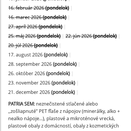
16. február 2026
(pondelok)
|
16. marec 2026
(pondelok)
|
27. apríl 2026
(pondelok)
|
25. máj 2026
(pondelok)
|
22. jún 2026
(pondelok)
|
20. júl 2026
(pondelok)
|
17. august 2026
(pondelok)
|
28. september 2026
(pondelok)
|
26. október 2026
(pondelok)
|
23. november 2026
(pondelok)
|
21. december 2026
(pondelok)
|
PATRIA SEM:
neznečistené stlačené alebo
,,zošliapnuté” PET fľaše z nápojov (minerálky, alko +
nealko nápoje...), plastové a mikroténové vrecká,
plastové obaly z domácností, obaly z kozmetických