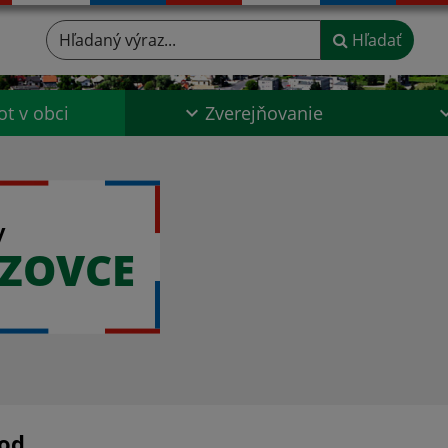
Hľadaný výraz...
Hľadať
ot v obci
Zverejňovanie
y
DZOVCE
od