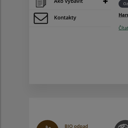
Ako vybaviť
O
Har
Kontakty
Číta
BIO odpad