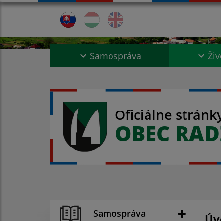
Samospráva
Živ
Oficiálne stránk
OBEC RA
Samospráva
Úv