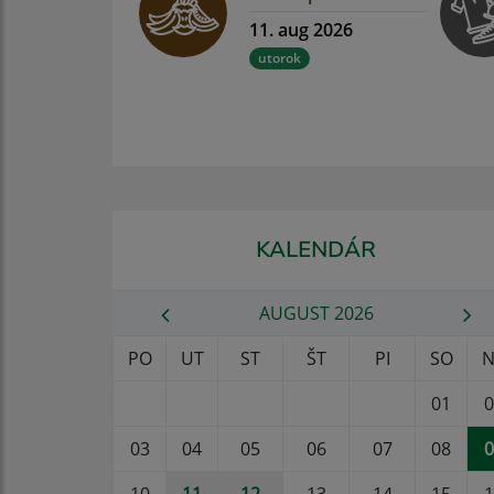
11. aug 2026
utorok
KALENDÁR
AUGUST 2026
PO
UT
ST
ŠT
PI
SO
N
01
0
03
04
05
06
07
08
0