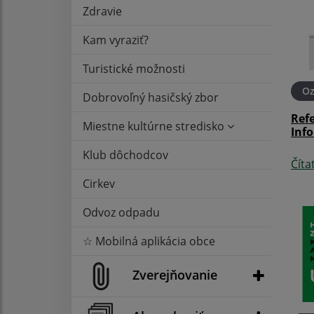
Zdravie
Kam vyraziť?
Turistické možnosti
O
Dobrovoľný hasičský zbor
Ref
Miestne kultúrne stredisko
Info
Klub dôchodcov
Číta
Cirkev
Odvoz odpadu
☆ Mobilná aplikácia obce
Zverejňovanie