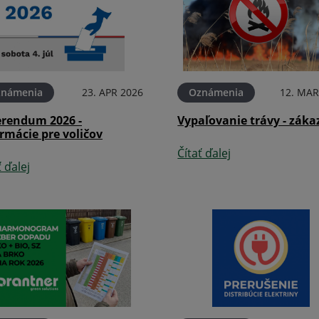
známenia
23. APR 2026
Oznámenia
12. MAR
erendum 2026 -
Vypaľovanie trávy - záka
rmácie pre voličov
Čítať ďalej
ť ďalej