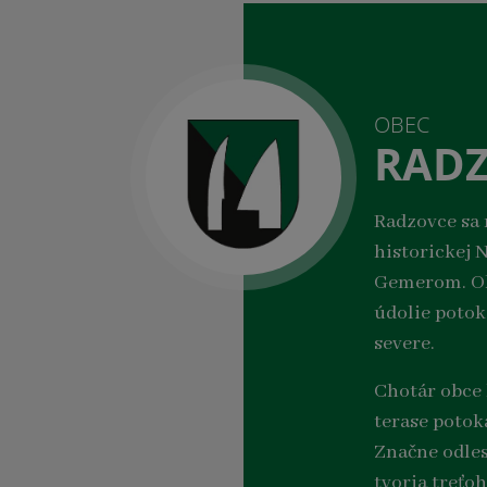
OBEC
RAD
Radzovce sa
historickej 
Gemerom. Obe
údolie potok
severe.
Chotár obce 
terase potok
Značne odles
tvoria treťo