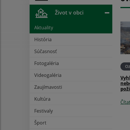
Život v obci
Aktuality
História
Súčasnosť
Fotogaléria
O
Videogaléria
Vyh
neb
Zaujímavosti
pož
Kultúra
Číta
Festivaly
Šport