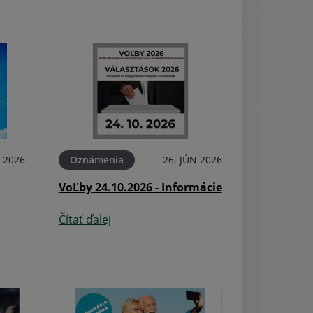
N 2026
Oznámenia
26. JÚN 2026
Aktuality
VoĽby 24.10.2026 - Informácie
Odpočet elektr
Čítať ďalej
Čítať ďalej