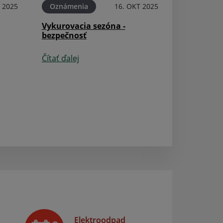
 2025
Oznámenia
16. OKT 2025
Oznámenia
Vykurovacia sezóna -
bezpečnosť
Oznámenie o pr
distribúcie elek
Čítať ďalej
Čítať ďalej
Elektroodpad