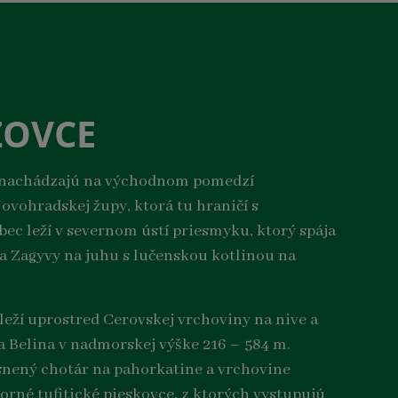
ZOVCE
 nachádzajú na východnom pomedzí
Novohradskej župy, ktorá tu hraničí s
c leží v severnom ústí priesmyku, ktorý spája
a Zagyvy na juhu s lučenskou kotlinou na
leží uprostred Cerovskej vrchoviny na nive a
a Belina v nadmorskej výške 216 – 584 m.
nený chotár na pahorkatine a vrchovine
horné tufitické pieskovce, z ktorých vystupujú