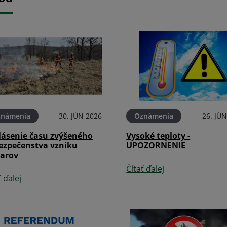
známenia
30. JÚN 2026
Oznámenia
26. JÚ
lásenie času zvýšeného
Vysoké teploty -
ezpečenstva vzniku
UPOZORNENIE
iarov
Čítať ďalej
ť ďalej