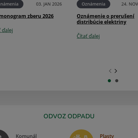
známenia
03. JAN 2026
Oznámenia
24. NOV
monogram zberu 2026
Oznámenie o prerušení
distribúcie elektriny
ť ďalej
Čítať ďalej
.
.
ODVOZ ODPADU
Komunál
Plasty