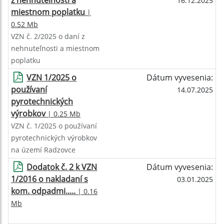
z nehnuteľností a
16.12.2025
miestnom poplatku
|
0.52 Mb
VZN č. 2/2025 o daní z
nehnuteľnosti a miestnom
poplatku
VZN 1/2025 o
Dátum vyvesenia:
používaní
14.07.2025
pyrotechnických
výrobkov
| 0.25 Mb
VZN č. 1/2025 o používaní
pyrotechnických výrobkov
na území Radzovce
Dodatok č. 2 k VZN
Dátum vyvesenia:
1/2016 o nakladaní s
03.01.2025
kom. odpadmi.....
| 0.16
Mb