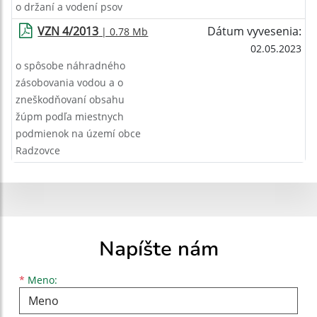
o držaní a vodení psov
VZN 4/2013
Dátum vyvesenia:
| 0.78 Mb
02.05.2023
o spôsobe náhradného
zásobovania vodou a o
zneškodňovaní obsahu
žúpm podľa miestnych
podmienok na území obce
Radzovce
Napíšte nám
Meno
Priezvisko
E-mailová adresa
*
Meno: