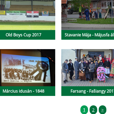
Old Boys Cup 2017
Stavanie Mája - Májusfa ál
Március idusán - 1848
Farsang - Fašiangy 201
1
2
>