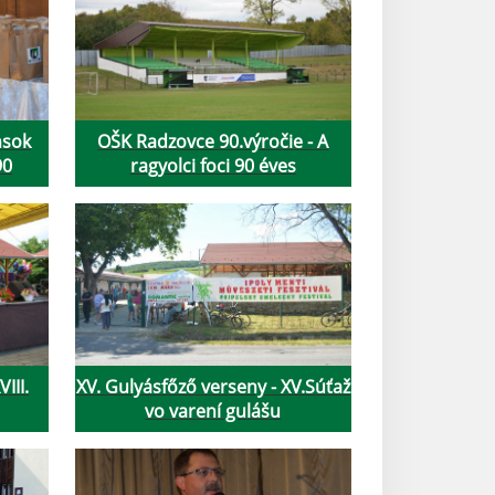
nsok
OŠK Radzovce 90.výročie - A
90
ragyolci foci 90 éves
VIII.
XV. Gulyásfőző verseny - XV.Súťaž
vo varení gulášu