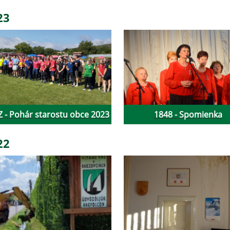
23
 - Pohár starostu obce 2023
1848 - Spomienka
22