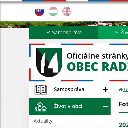
Samospráva
Živ
Oficiálne stránk
OBEC RA
Samospráva
Ú
Fo
Život v obci
Aktuality
20