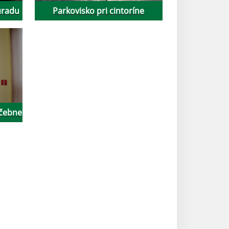
úradu
Parkovisko pri cintoríne
učebne