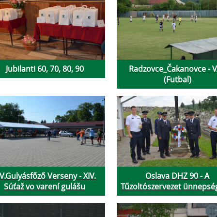
Jubilanti 60, 70, 80, 90
Radzovce_Čakanovce - 
(Futbal)
IV.Gulyásfőző Verseny - XIV.
Oslava DHZ 90 - A
Súťaž vo varení gulášu
Tűzoltószervezet ünnepsé