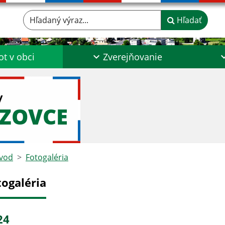
Hľadaný výraz...
Hľadať
ot v obci
Zverejňovanie
y
DZOVCE
vod
Fotogaléria
togaléria
24