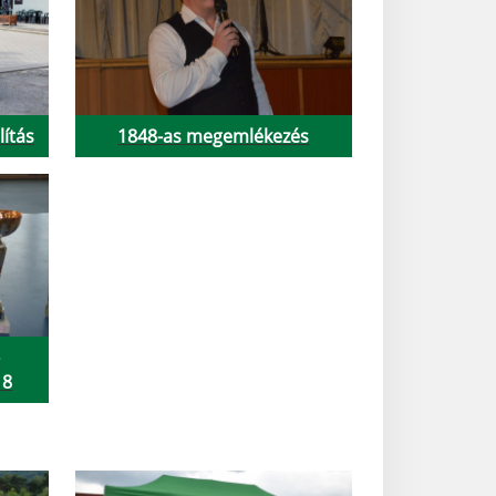
lítás
1848-as megemlékezés
-
18