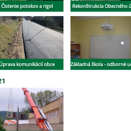
Čistenie potokov a rigol
Rekonštrukcia Obecného 
Úprava komunikácií obce
Základná škola - odborné 
21