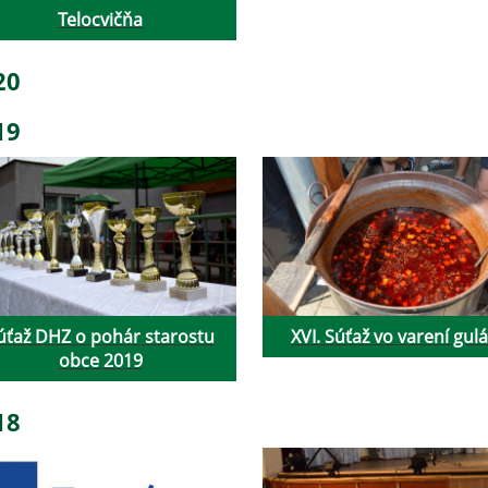
Telocvičňa
20
19
úťaž DHZ o pohár starostu
XVI. Súťaž vo varení gul
obce 2019
18