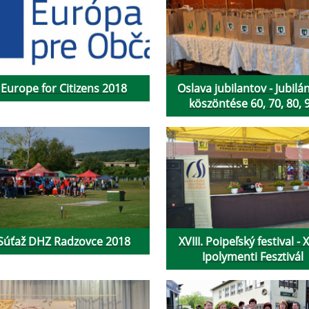
Europe for Citizens 2018
Oslava jubilantov - Jubilá
köszöntése 60, 70, 80, 
Súťaž DHZ Radzovce 2018
XVIII. Poipeľský festival - X
Ipolymenti Fesztivál