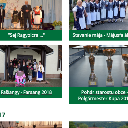
"Sej Ragyolcra ..."
Stavanie mája - Májusfa ál
Fašiangy - Farsang 2018
Pohár starostu obce 
Polgármester Kupa 20
17