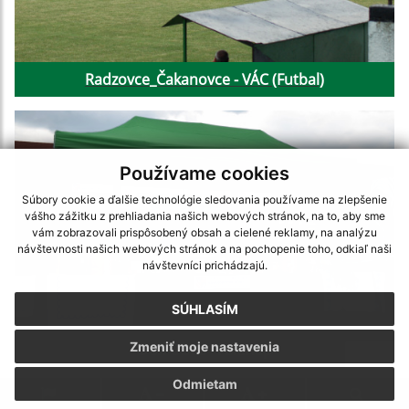
Radzovce_Čakanovce - VÁC (Futbal)
Používame cookies
Súbory cookie a ďalšie technológie sledovania používame na zlepšenie
vášho zážitku z prehliadania našich webových stránok, na to, aby sme
vám zobrazovali prispôsobený obsah a cielené reklamy, na analýzu
návštevnosti našich webových stránok a na pochopenie toho, odkiaľ naši
návštevníci prichádzajú.
SÚHLASÍM
Zmeniť moje nastavenia
Deň Obce - Falunap
Odmietam
.
.
.
.
.
.