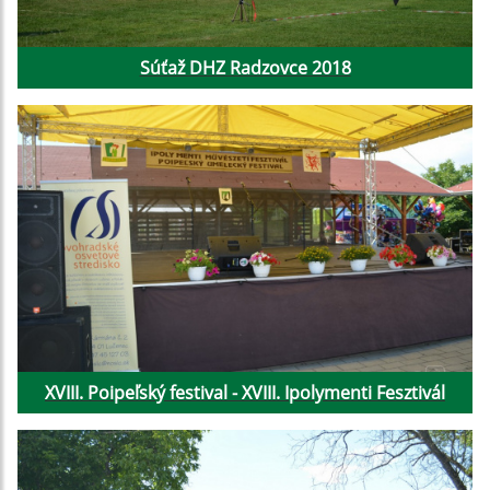
Súťaž DHZ Radzovce 2018
XVIII. Poipeľský festival - XVIII. Ipolymenti Fesztivál