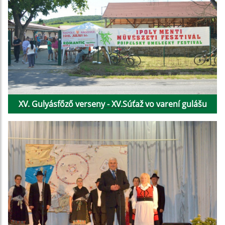
XV. Gulyásfőző verseny - XV.Súťaž vo varení gulášu