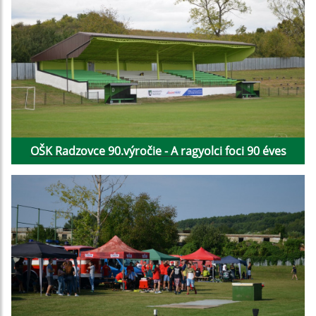
OŠK Radzovce 90.výročie - A ragyolci foci 90 éves