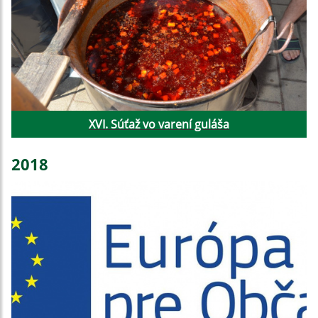
XVI. Súťaž vo varení guláša
2018