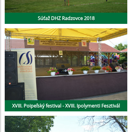
Súťaž DHZ Radzovce 2018
XVIII. Poipeľský festival - XVIII. Ipolymenti Fesztivál