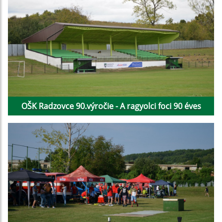
OŠK Radzovce 90.výročie - A ragyolci foci 90 éves