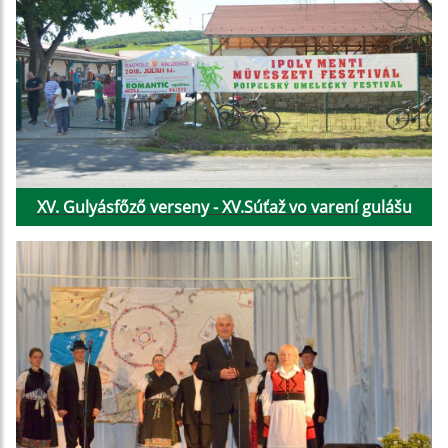
XV. Gulyásfőző verseny - XV.Súťaž vo varení gulášu