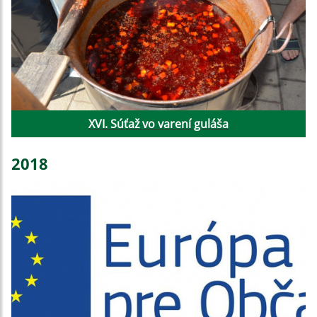
XVI. Súťaž vo varení guláša
2018