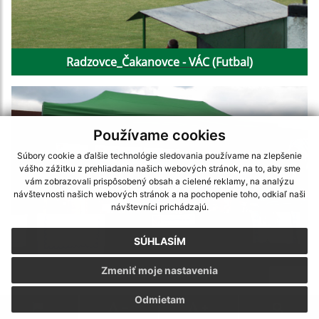
Radzovce_Čakanovce - VÁC (Futbal)
Používame cookies
Súbory cookie a ďalšie technológie sledovania používame na zlepšenie
vášho zážitku z prehliadania našich webových stránok, na to, aby sme
vám zobrazovali prispôsobený obsah a cielené reklamy, na analýzu
návštevnosti našich webových stránok a na pochopenie toho, odkiaľ naši
návštevníci prichádzajú.
SÚHLASÍM
Zmeniť moje nastavenia
Deň Obce - Falunap
Odmietam
.
.
.
.
.
.