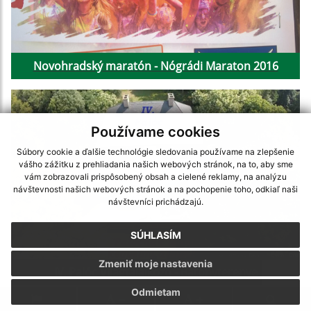
Novohradský maratón - Nógrádi Maraton 2016
Používame cookies
Súbory cookie a ďalšie technológie sledovania používame na zlepšenie
vášho zážitku z prehliadania našich webových stránok, na to, aby sme
vám zobrazovali prispôsobený obsah a cielené reklamy, na analýzu
návštevnosti našich webových stránok a na pochopenie toho, odkiaľ naši
návštevníci prichádzajú.
SÚHLASÍM
Zmeniť moje nastavenia
IV. Palóc Világtalálkozó - Bátonyterenye
Odmietam
.
.
.
.
.
.