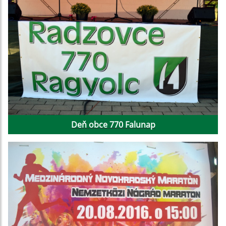
Deň obce 770 Falunap