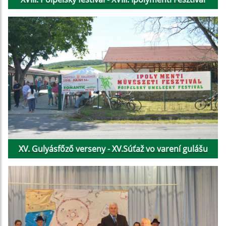
XV. Gulyásfőző verseny - XV.Súťaž vo varení gulášu