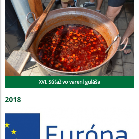
XVI. Súťaž vo varení guláša
2018