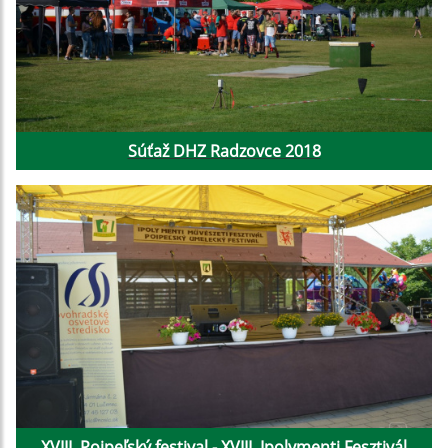
Súťaž DHZ Radzovce 2018
XVIII. Poipeľský festival - XVIII. Ipolymenti Fesztivál