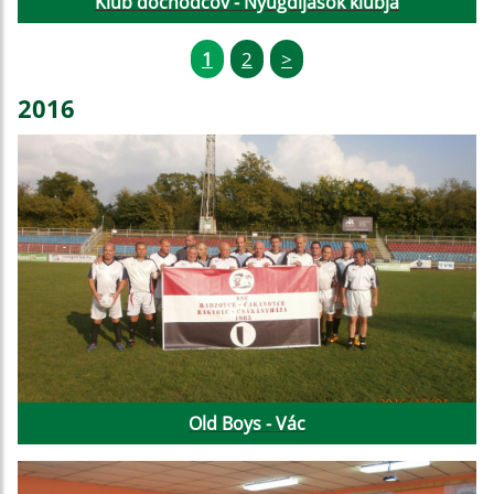
Klub dôchodcov - Nyugdíjasok klubja
1
2
>
2016
Old Boys - Vác