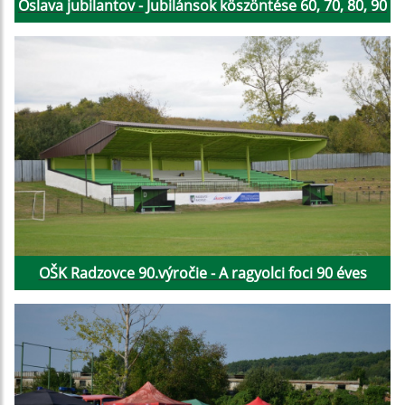
Oslava jubilantov - Jubilánsok köszöntése 60, 70, 80, 90
OŠK Radzovce 90.výročie - A ragyolci foci 90 éves