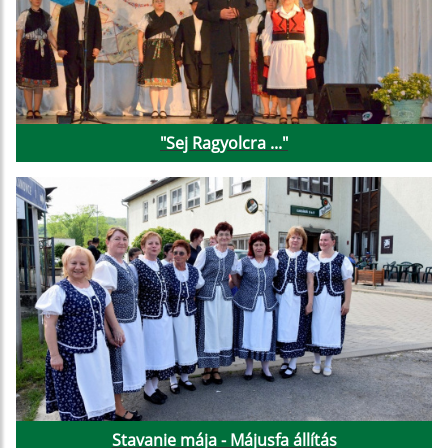
"Sej Ragyolcra ..."
Stavanie mája - Májusfa állítás