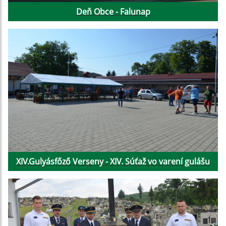
Deň Obce - Falunap
XIV.Gulyásfőző Verseny - XIV. Súťaž vo varení gulášu