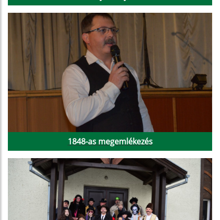
1848-as megemlékezés