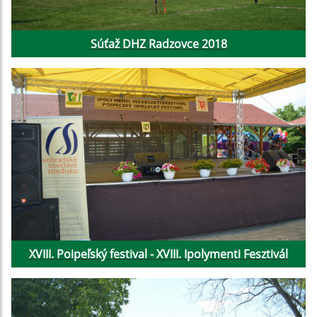
Súťaž DHZ Radzovce 2018
XVIII. Poipeľský festival - XVIII. Ipolymenti Fesztivál