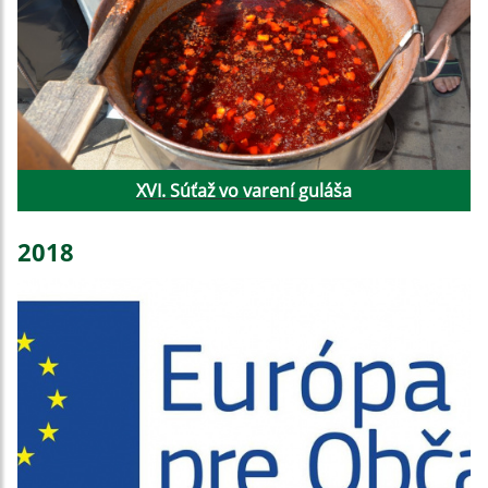
XVI. Súťaž vo varení guláša
2018