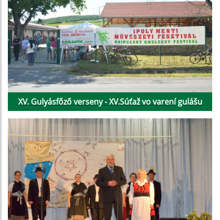
XV. Gulyásfőző verseny - XV.Súťaž vo varení gulášu