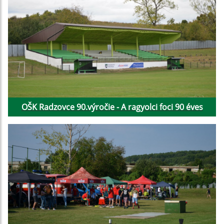
OŠK Radzovce 90.výročie - A ragyolci foci 90 éves