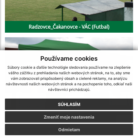
Radzovce_Čakanovce - VÁC (Futbal)
Používame cookies
Súbory cookie a ďalšie technológie sledovania používame na zlepšenie
vášho zážitku z prehliadania našich webových stránok, na to, aby sme
vám zobrazovali prispôsobený obsah a cielené reklamy, na analýzu
návštevnosti našich webových stránok a na pochopenie toho, odkiaľ naši
návštevníci prichádzajú.
SÚHLASÍM
Zmeniť moje nastavenia
Deň Obce - Falunap
Odmietam
.
.
.
.
.
.