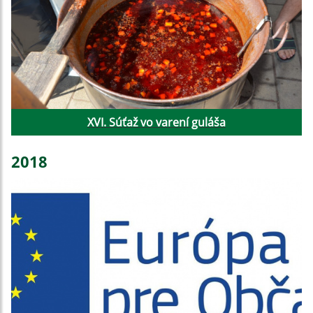
XVI. Súťaž vo varení guláša
2018