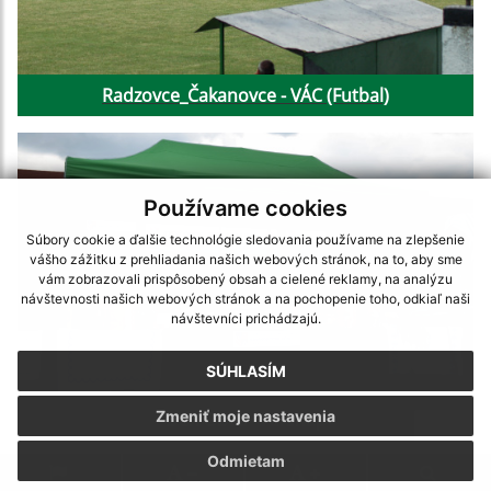
Radzovce_Čakanovce - VÁC (Futbal)
Používame cookies
Súbory cookie a ďalšie technológie sledovania používame na zlepšenie
vášho zážitku z prehliadania našich webových stránok, na to, aby sme
vám zobrazovali prispôsobený obsah a cielené reklamy, na analýzu
návštevnosti našich webových stránok a na pochopenie toho, odkiaľ naši
návštevníci prichádzajú.
SÚHLASÍM
Zmeniť moje nastavenia
Deň Obce - Falunap
Odmietam
.
.
.
.
.
.