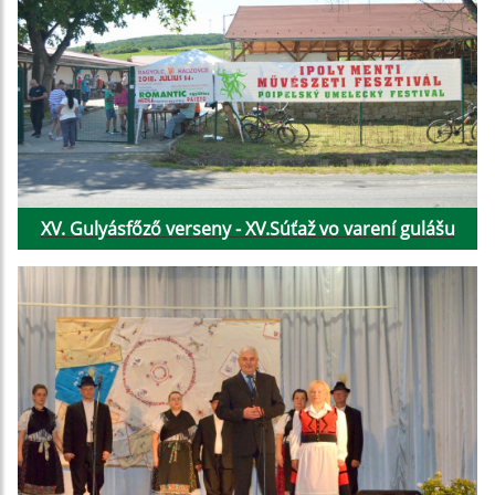
XV. Gulyásfőző verseny - XV.Súťaž vo varení gulášu