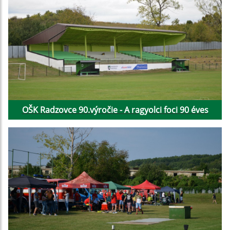
OŠK Radzovce 90.výročie - A ragyolci foci 90 éves