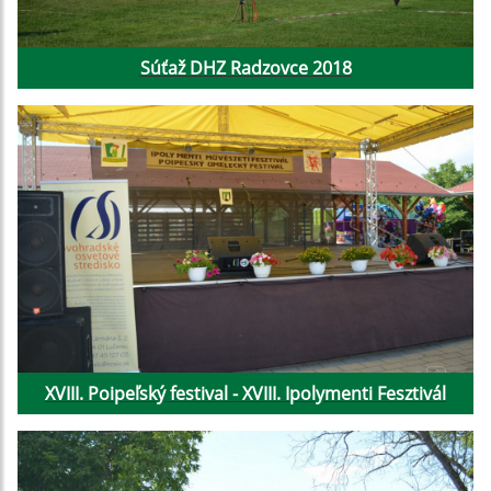
Súťaž DHZ Radzovce 2018
XVIII. Poipeľský festival - XVIII. Ipolymenti Fesztivál