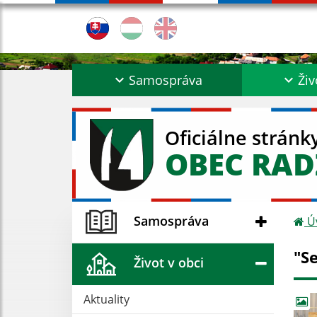
Samospráva
Živ
Oficiálne stránk
OBEC RA
Samospráva
Ú
"Se
Život v obci
Aktuality