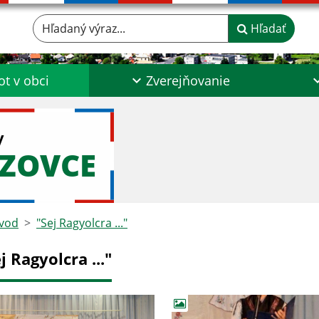
Hľadaný výraz...
Hľadať
ot v obci
Zverejňovanie
y
DZOVCE
vod
"Sej Ragyolcra ..."
j Ragyolcra ..."