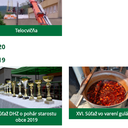
Telocvičňa
20
19
úťaž DHZ o pohár starostu
XVI. Súťaž vo varení gul
obce 2019