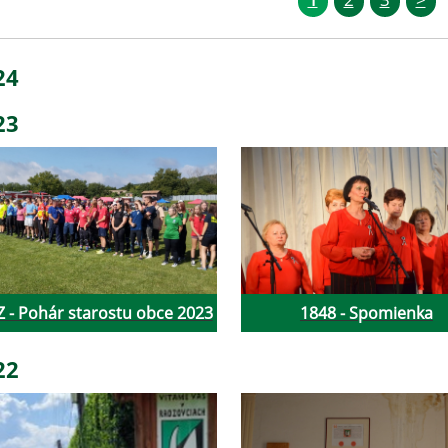
24
23
 - Pohár starostu obce 2023
1848 - Spomienka
22