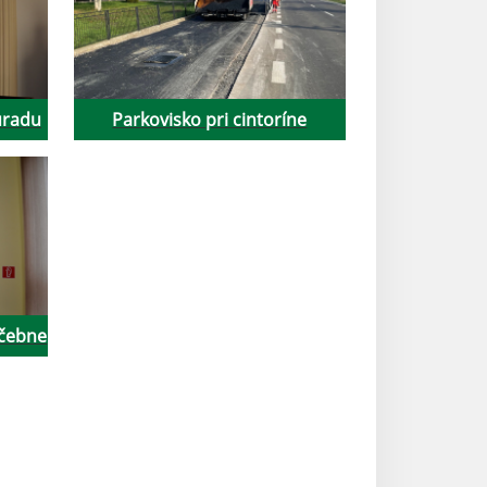
úradu
Parkovisko pri cintoríne
učebne