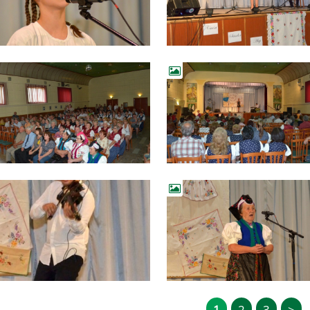
1
2
3
>