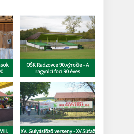
nsok
OŠK Radzovce 90.výročie - A
90
ragyolci foci 90 éves
VIII.
XV. Gulyásfőző verseny - XV.Súťaž