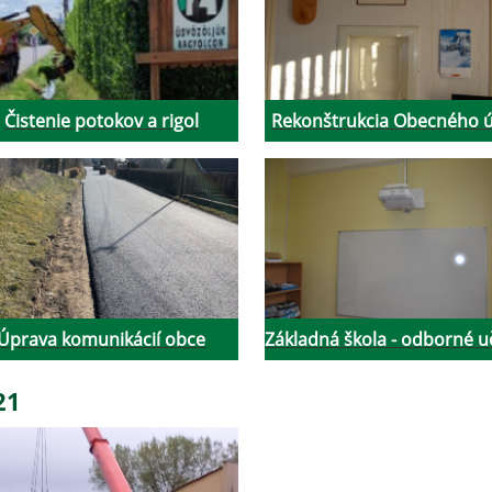
Čistenie potokov a rigol
Rekonštrukcia Obecného 
Úprava komunikácií obce
Základná škola - odborné 
21