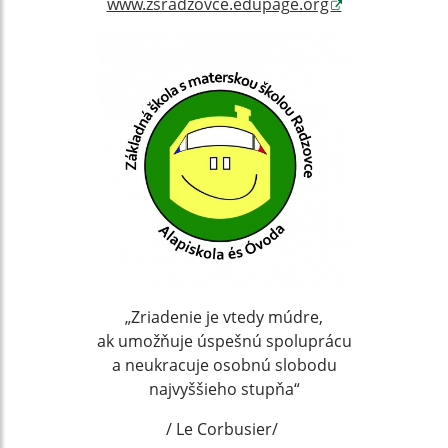
www.zsradzovce.edupage.org
„Zriadenie je vtedy múdre,
ak umožňuje úspešnú spoluprácu
a neukracuje osobnú slobodu
najvyššieho stupňa“
/ Le Corbusier/