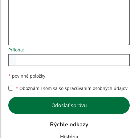
Príloha:
Príloha
*
povinné položky
*
Oboznámil som sa so
spracúvaním osobných údajov
Google reCaptcha Response
Odoslať správu
Rýchle odkazy
História