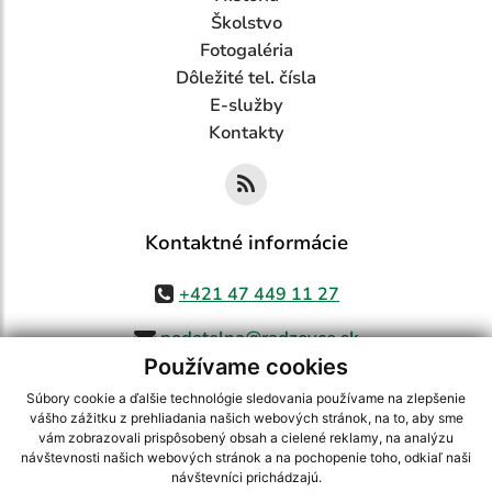
Školstvo
Fotogaléria
Dôležité tel. čísla
E-služby
Kontakty
Kontaktné informácie
+421 47 449 11 27
podatelna@radzovce.sk
Používame cookies
Súbory cookie a ďalšie technológie sledovania používame na zlepšenie
vášho zážitku z prehliadania našich webových stránok, na to, aby sme
využite možnosť získavania aktuálnych informácií s využitím RSS
,
vám zobrazovali prispôsobený obsah a cielené reklamy, na analýzu
CMS systém (redakčný) systém ECHELON 2,
Mapa stránok
,
web portál
,
návštevnosti našich webových stránok a na pochopenie toho, odkiaľ naši
návštevníci prichádzajú.
webhosting
,
webex.digital, s.r.o.
,
domény
,
registrácia domény
,