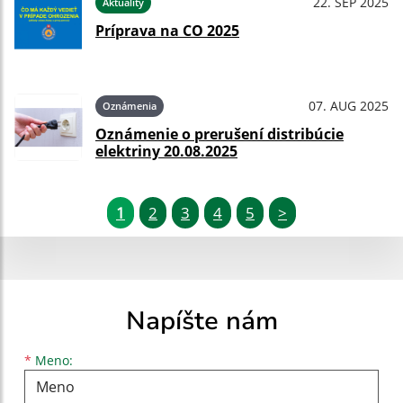
22. SEP 2025
Aktuality
Príprava na CO 2025
07. AUG 2025
Oznámenia
Oznámenie o prerušení distribúcie
elektriny 20.08.2025
1
2
3
4
5
>
Napíšte nám
Meno
Priezvisko
E-mailová adresa
*
Meno: