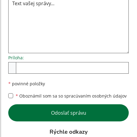
Príloha:
Príloha
*
povinné položky
*
Oboznámil som sa so
spracúvaním osobných údajov
Google reCaptcha Response
Odoslať správu
Rýchle odkazy