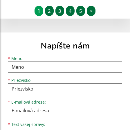
1
2
3
4
5
>
Napíšte nám
Meno
Priezvisko
E-mailová adresa
*
Meno:
*
Priezvisko:
*
E-mailová adresa:
Text vašej správy...
*
Text vašej správy: