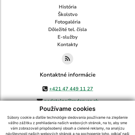
História
Školstvo
Fotogaléria
Dôležité tel. čísla
E-služby
Kontakty
Kontaktné informácie
+421 47 449 11 27
podatelna@radzovce.sk
Používame cookies
Súbory cookie a ďalšie technológie sledovania používame na zlepšenie
vášho zážitku z prehliadania našich webových stránok, na to, aby sme
využite možnosť získavania aktuálnych informácií s využitím RSS
,
vám zobrazovali prispôsobený obsah a cielené reklamy, na analýzu
CMS systém (redakčný) systém ECHELON 2,
Mapa stránok
,
web portál
,
návštevnosti našich webových stránok a na pochopenie toho, odkiaľ naši