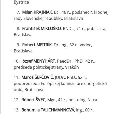
Bystrica
7.
Milan KRAJNIAK
, Bc., 46 r., poslanec Národnej
rady Slovenskej republiky, Bratislava
8.
František MIKLOŠKO
, RNDr., 71 r., publicista,
Bratislava
9.
Robert MISTRÍK
, Dr. Ing., 52 r., vedec,
Bratislava
10.
József MENYHÁRT
, PaedDr., PhD., 42 r.,
predseda politickej strany, Vrakúň
11.
Maroš ŠEFČOVIČ
, JUDr., PhD., 52 r.,
podpredseda Európskej komisie pre energetickú
úniu, Bratislava
12.
Róbert ŠVEC
, Mgr., 42 r., politológ, Nitra
13.
Bohumila TAUCHMANNOVÁ
, Ing., 60 r.,