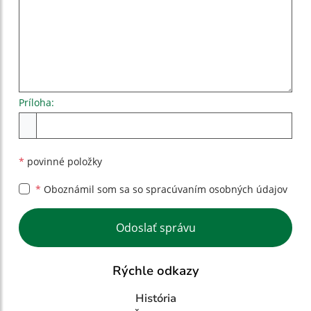
Príloha:
Príloha
*
povinné položky
*
Oboznámil som sa so
spracúvaním osobných údajov
Google reCaptcha Response
Odoslať správu
Rýchle odkazy
História