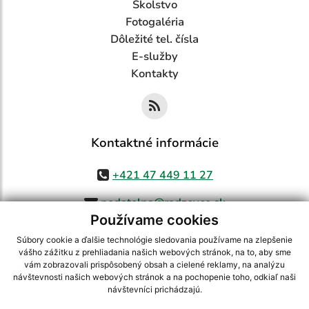
Školstvo
Fotogaléria
Dôležité tel. čísla
E-služby
Kontakty
Kontaktné informácie
+421 47 449 11 27
podatelna@radzovce.sk
Používame cookies
Súbory cookie a ďalšie technológie sledovania používame na zlepšenie
vášho zážitku z prehliadania našich webových stránok, na to, aby sme
využite možnosť získavania aktuálnych informácií s využitím RSS
,
vám zobrazovali prispôsobený obsah a cielené reklamy, na analýzu
návštevnosti našich webových stránok a na pochopenie toho, odkiaľ naši
CMS systém (redakčný) systém ECHELON 2,
Mapa stránok
,
web portál
,
návštevníci prichádzajú.
webhosting
,
webex.digital, s.r.o.
,
domény
,
registrácia domény
,
spoločnosť webex.digital, s.r.o.
,
technický prevádzkovateľ