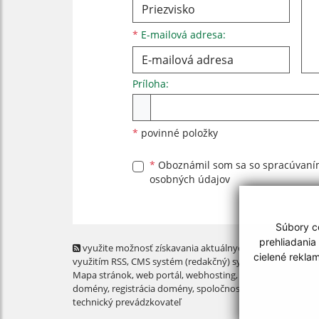
*
E-mailová adresa:
Príloha:
Príloha
*
povinné položky
*
Oboznámil som sa so
spracúvan
osobných údajov
Súbory co
prehliadania
využite možnosť získavania aktuálnych informácií s
cielené rekla
využitím RSS
, CMS systém (redakčný) systém ECHELON 2,
Mapa stránok
,
web portál
,
webhosting
,
webex.digital, s.r.o
domény
,
registrácia domény
,
spoločnosť webex.digital, s.r.
technický prevádzkovateľ