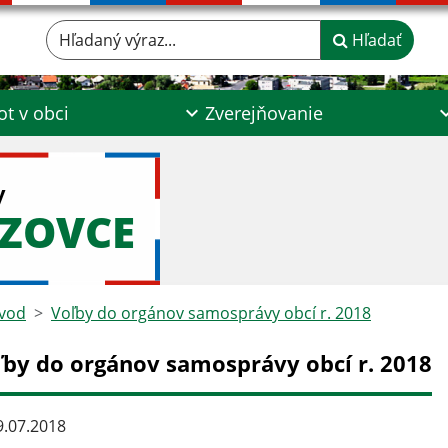
Hľadaný výraz...
Hľadať
ot v obci
Zverejňovanie
y
DZOVCE
vod
Voľby do orgánov samosprávy obcí r. 2018
ľby do orgánov samosprávy obcí r. 2018
.07.2018