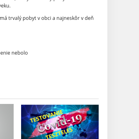
veku.
á trvalý pobyt v obci a najneskôr v deň
enie nebolo