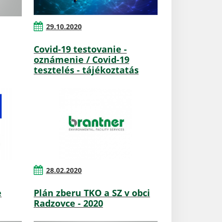
29.10.2020
Covid-19 testovanie -
oznámenie / Covid-19
tesztelés - tájékoztatás
28.02.2020
e
Plán zberu TKO a SZ v obci
Radzovce - 2020