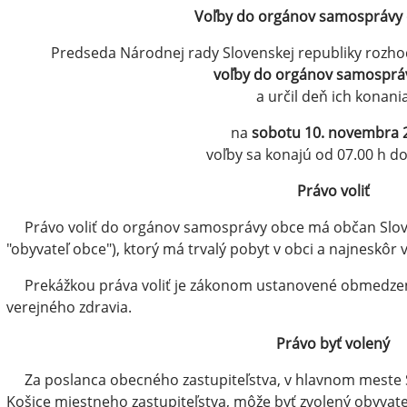
Voľby do orgánov samosprávy 
Predseda Národnej rady Slovenskej republiky rozhodn
voľby do orgánov samosprá
a určil deň ich konani
na
sobotu 10. novembra 
voľby sa konajú od 07.00 h do
Právo voliť
Právo voliť do orgánov samosprávy obce má občan Slovens
"obyvateľ obce"), ktorý má trvalý pobyt v obci a najneskôr 
Prekážkou práva voliť je zákonom ustanovené obmedzen
verejného zdravia.
Právo byť volený
Za poslanca obecného zastupiteľstva, v hlavnom meste Sl
Košice miestneho zastupiteľstva, môže byť zvolený obyvateľ