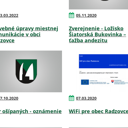
3.03.2022
05.11.2020
vebné úpravy miestnej
Zverejnenie - Ložisko
unikácie v obci
Šiatorská Bukovinka –
zovce
ťažba andezitu
7.10.2020
07.03.2020
 ošípaných - oznámenie
WiFi pre obec Radzovc