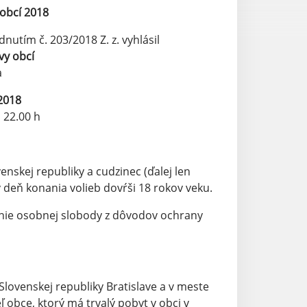
obcí 2018
utím č. 203/2018 Z. z. vyhlásil
vy obcí
a
2018
 22.00 h
kej republiky a cudzinec (ďalej len
v deň konania volieb dovŕši 18 rokov veku.
ie osobnej slobody z dôvodov ochrany
ovenskej republiky Bratislave a v meste
 obce, ktorý má trvalý pobyt v obci v