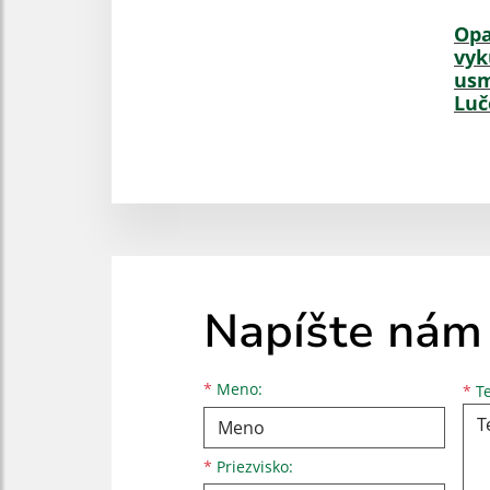
Opa
vyk
usm
Luč
Napíšte nám
Meno
Priezvisko
E-mailová adresa
*
Meno:
*
Te
*
Priezvisko: