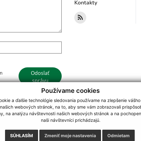
Kontakty
Google reCaptcha Response
Odoslať
ím
správu
Používame cookies
okie a ďalšie technológie sledovania používame na zlepšenie vášho
 našich webových stránok, na to, aby sme vám zobrazovali prispôs
my, na analýzu návštevnosti našich webových stránok a na pochopeni
webdesign
|
naši návštevníci prichádzajú.
.
,
o.
,
SÚHLASÍM
Zmeniť moje nastavenia
Odmietam