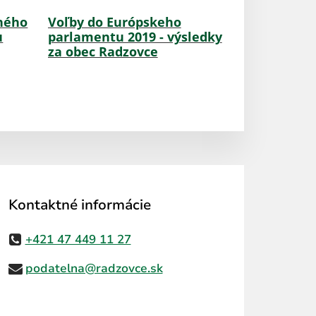
ného
Voľby do Európskeho
u
parlamentu 2019 - výsledky
za obec Radzovce
Kontaktné informácie
+421 47 449 11 27
podatelna@radzovce.sk