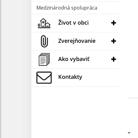
Medzinárodná spolupráca
Život v obci
Pre
Zverejňovanie
- v
- p
Ako vybaviť
za
Kontakty
-po