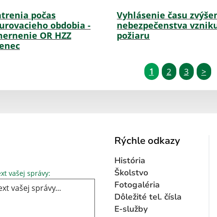
trenia počas
Vyhlásenie času zvýše
urovacieho obdobia -
nebezpečenstva vznik
ernenie OR HZZ
požiaru
enec
1
2
3
>
Rýchle odkazy
História
Text vašej správy...
Školstvo
xt vašej správy:
Fotogaléria
Dôležité tel. čísla
E-služby