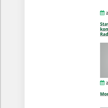
2
Sta
kom
Rad
2
Mor