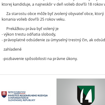
ktorej kandiduje, a najneskôr v deň volieb dovŕši 18 rokov 
Za starostu obce môže byť zvolený obyvateľ obce, ktorý m
konania volieb dovŕši 25 rokov veku.
kážkou práva byť volený je
ýkon trestu odňatia slobody,
rávoplatné odsúdenie za úmyselný trestný čin, ak odsúd
hladené
zbavenie spôsobilosti na právne úkony.