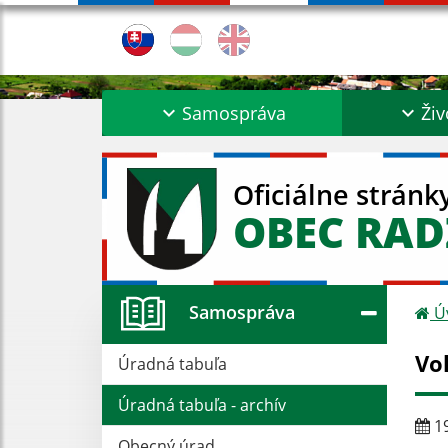
Samospráva
Živ
Oficiálne stránk
OBEC RA
Samospráva
Ú
Vo
Úradná tabuľa
Úradná tabuľa - archív
19
Obecný úrad