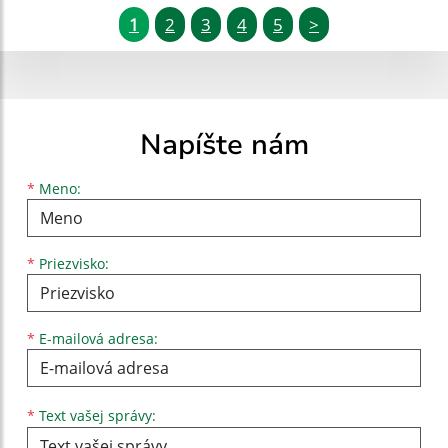
1
2
3
4
5
>
Napíšte nám
Meno
Priezvisko
E-mailová adresa
*
Meno:
*
Priezvisko:
*
E-mailová adresa:
Text vašej správy...
*
Text vašej správy: