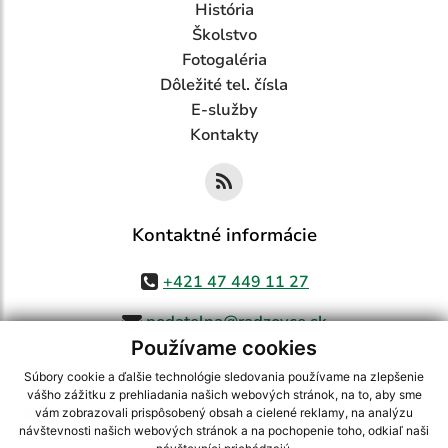
História
Školstvo
Fotogaléria
Dôležité tel. čísla
E-služby
Kontakty
Kontaktné informácie
+421 47 449 11 27
podatelna@radzovce.sk
Používame cookies
Súbory cookie a ďalšie technológie sledovania používame na zlepšenie
vášho zážitku z prehliadania našich webových stránok, na to, aby sme
využite možnosť získavania aktuálnych informácií s využitím RSS
,
vám zobrazovali prispôsobený obsah a cielené reklamy, na analýzu
CMS systém (redakčný) systém ECHELON 2,
Mapa stránok
,
web portál
,
návštevnosti našich webových stránok a na pochopenie toho, odkiaľ naši