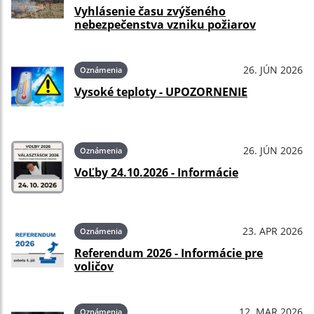
Vyhlásenie času zvýšeného
nebezpečenstva vzniku požiarov
26. JÚN 2026
Oznámenia
Vysoké teploty - UPOZORNENIE
26. JÚN 2026
Oznámenia
VoĽby 24.10.2026 - Informácie
23. APR 2026
Oznámenia
Referendum 2026 - Informácie pre
voličov
12. MAR 2026
Oznámenia