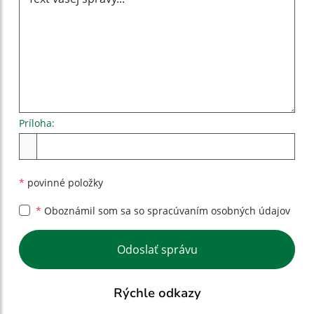
Príloha:
Príloha
*
povinné položky
*
Oboznámil som sa so
spracúvaním osobných údajov
Google reCaptcha Response
Odoslať správu
Rýchle odkazy