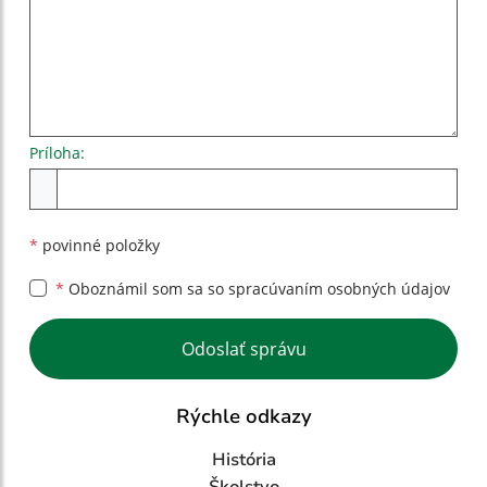
Príloha:
Príloha
*
povinné položky
*
Oboznámil som sa so
spracúvaním osobných údajov
Google reCaptcha Response
Odoslať správu
Rýchle odkazy
História