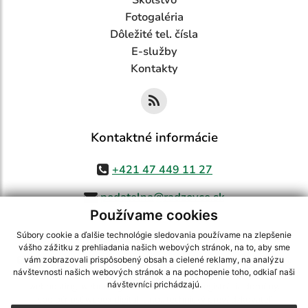
Školstvo
Fotogaléria
Dôležité tel. čísla
E-služby
Kontakty
Kontaktné informácie
+421 47 449 11 27
podatelna@radzovce.sk
Používame cookies
Súbory cookie a ďalšie technológie sledovania používame na zlepšenie
vášho zážitku z prehliadania našich webových stránok, na to, aby sme
využite možnosť získavania aktuálnych informácií s využitím RSS
,
vám zobrazovali prispôsobený obsah a cielené reklamy, na analýzu
CMS systém (redakčný) systém ECHELON 2,
Mapa stránok
,
web portál
,
návštevnosti našich webových stránok a na pochopenie toho, odkiaľ naši
návštevníci prichádzajú.
webhosting
,
webex.digital, s.r.o.
,
domény
,
registrácia domény
,
spoločnosť webex.digital, s.r.o.
,
technický prevádzkovateľ