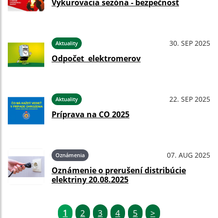
Vykurovacia sezóna - bezpečnosť
30. SEP 2025
Aktuality
Odpočet elektromerov
22. SEP 2025
Aktuality
Príprava na CO 2025
07. AUG 2025
Oznámenia
Oznámenie o prerušení distribúcie
elektriny 20.08.2025
1
2
3
4
5
>