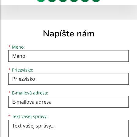
Napíšte nám
Meno
Priezvisko
E-mailová adresa
*
Meno:
*
Priezvisko:
*
E-mailová adresa:
Text vašej správy...
*
Text vašej správy: