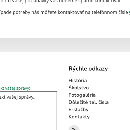
dom Vašej požiadavky Vás budeme spätne kontaktovať.
ípade potreby nás môžete kontaktovať na telefónnom čísle
Rýchle odkazy
História
Text vašej správy...
Školstvo
xt vašej správy:
Fotogaléria
Dôležité tel. čísla
E-služby
Kontakty