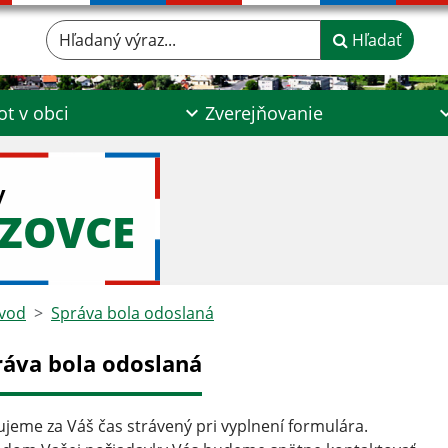
Hľadaný výraz...
Hľadať
ot v obci
Zverejňovanie
y
DZOVCE
vod
Správa bola odoslaná
ráva bola odoslaná
jeme za Váš čas strávený pri vyplnení formulára.