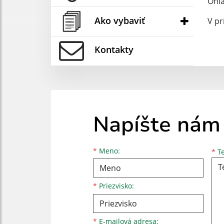
Ohľa
Ako vybaviť
V pr
Kontakty
Napíšte nám
Meno
Priezvisko
E-mailová adresa
*
Meno:
*
Te
*
Priezvisko:
*
E-mailová adresa: