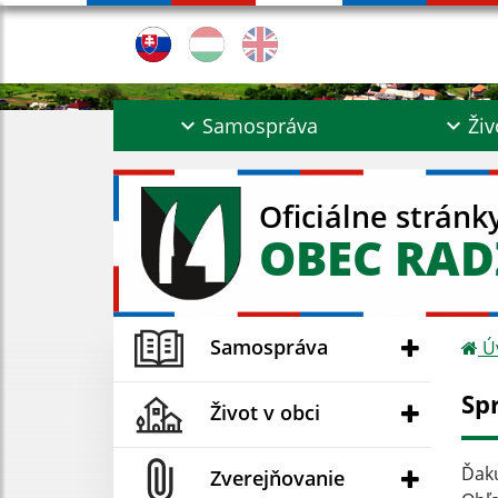
Samospráva
Živ
Oficiálne stránk
OBEC RA
Samospráva
Ú
Sp
Život v obci
Ďaku
Zverejňovanie