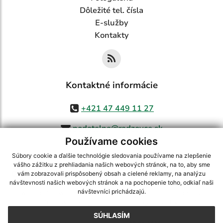
Dôležité tel. čísla
E-služby
Kontakty
Kontaktné informácie
+421 47 449 11 27
podatelna@radzovce.sk
Používame cookies
Súbory cookie a ďalšie technológie sledovania používame na zlepšenie
vášho zážitku z prehliadania našich webových stránok, na to, aby sme
využite možnosť získavania aktuálnych informácií s využitím RSS
,
vám zobrazovali prispôsobený obsah a cielené reklamy, na analýzu
CMS systém (redakčný) systém ECHELON 2,
Mapa stránok
,
web portál
,
návštevnosti našich webových stránok a na pochopenie toho, odkiaľ naši
návštevníci prichádzajú.
webhosting
,
webex.digital, s.r.o.
,
domény
,
registrácia domény
,
spoločnosť webex.digital, s.r.o.
,
technický prevádzkovateľ
SÚHLASÍM