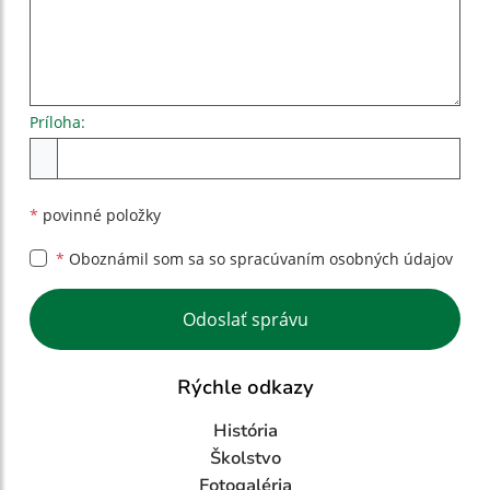
Príloha:
Príloha
*
povinné položky
*
Oboznámil som sa so
spracúvaním osobných údajov
Google reCaptcha Response
Odoslať správu
Rýchle odkazy
História
Školstvo
Fotogaléria