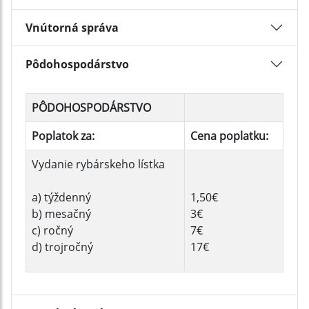
Vnútorná správa
Pôdohospodárstvo
PÔDOHOSPODÁRSTVO
Poplatok za:
Cena poplatku:
Vydanie rybárskeho lístka
a) týždenný
1,50€
b) mesačný
3€
c) ročný
7€
d) trojročný
17€