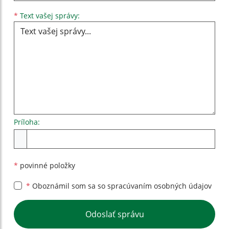
Text vašej správy...
*
Text vašej správy:
Príloha:
Príloha
*
povinné položky
*
Oboznámil som sa so
spracúvaním osobných údajov
Google reCaptcha Response
Odoslať správu