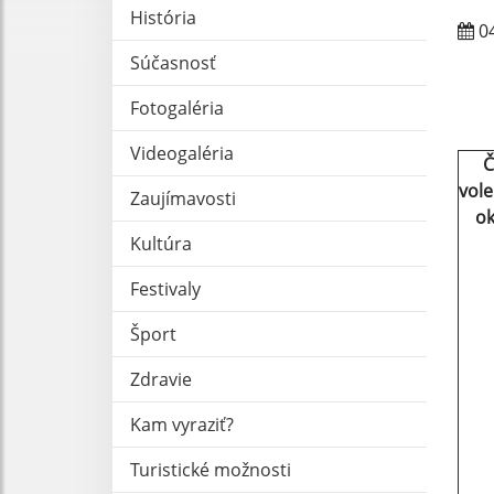
História
04
Súčasnosť
Fotogaléria
Videogaléria
Č
vol
Zaujímavosti
ok
Kultúra
Festivaly
Šport
Zdravie
Kam vyraziť?
Turistické možnosti