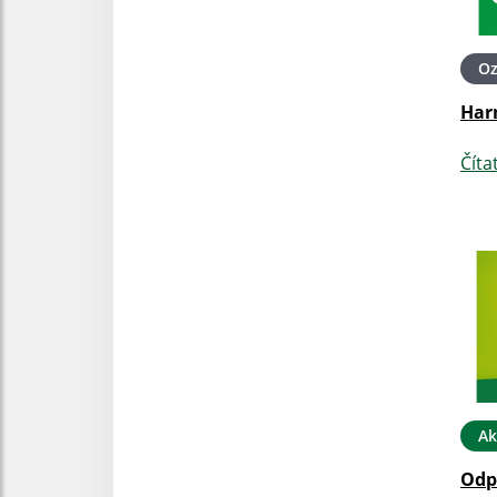
O
Har
Číta
Ak
Odp