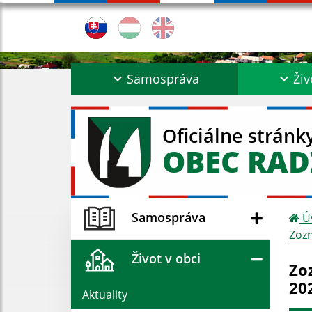
Samospráva
Živ
Oficiálne stránk
OBEC RA
Samospráva
Ú
Zozn
Život v obci
Zo
20
Aktuality