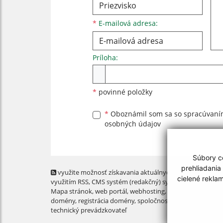
*
E-mailová adresa:
Príloha:
Príloha
*
povinné položky
*
Oboznámil som sa so
spracúvan
osobných údajov
Súbory co
prehliadania
využite možnosť získavania aktuálnych informácií s
cielené rekla
využitím RSS
, CMS systém (redakčný) systém ECHELON 2,
Mapa stránok
,
web portál
,
webhosting
,
webex.digital, s.r.o
domény
,
registrácia domény
,
spoločnosť webex.digital, s.r.
technický prevádzkovateľ