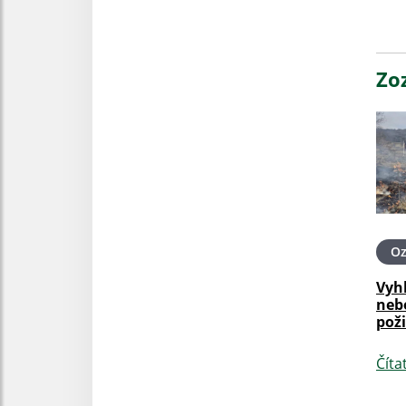
Zo
O
Vyh
neb
pož
Číta