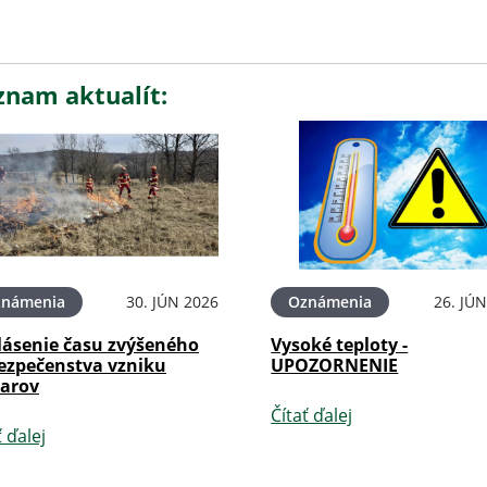
znam aktualít:
známenia
30. JÚN 2026
Oznámenia
26. JÚ
lásenie času zvýšeného
Vysoké teploty -
ezpečenstva vzniku
UPOZORNENIE
iarov
Čítať ďalej
ť ďalej