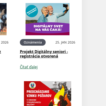
 2026
Oznámenia
25. JAN 2026
z
Projekt Digitálny seniori -
registrácia otvorená
Čítať ďalej