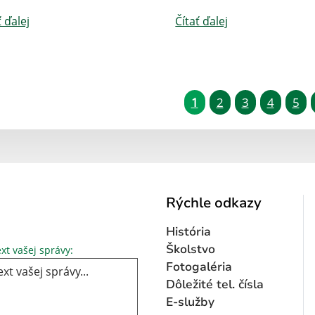
ť ďalej
Čítať ďalej
1
2
3
4
5
Rýchle odkazy
História
Text vašej správy...
Školstvo
xt vašej správy:
Fotogaléria
Dôležité tel. čísla
E-služby