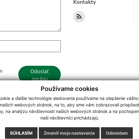
Kontakty
Google reCaptcha Response
Odoslať
ím
správu
Používame cookies
okie a ďalšie technológie sledovania používame na zlepšenie vášho
 našich webových stránok, na to, aby sme vám zobrazovali prispôs
my, na analýzu návštevnosti našich webových stránok a na pochopeni
webdesign
|
naši návštevníci prichádzajú.
.
,
o.
,
SÚHLASÍM
Zmeniť moje nastavenia
Odmietam