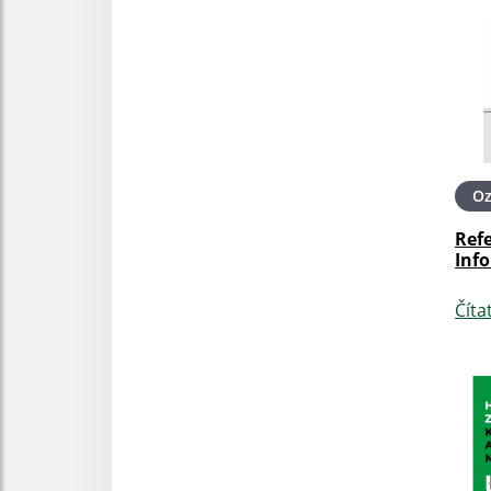
O
Ref
Info
Číta