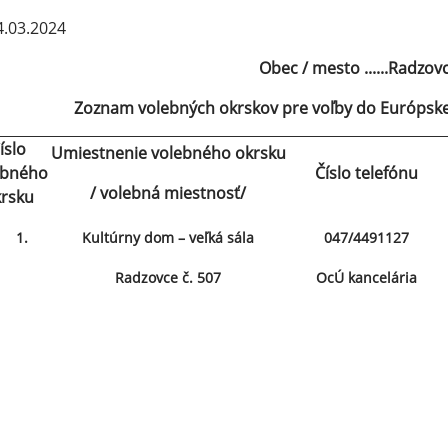
.03.2024
Obec / mesto ......Radzovce
Zoznam volebných okrskov pre voľby do Európske
íslo
Umiestnenie volebného okrsku
ebného
Číslo telefónu
/ volebná miestnosť/
rsku
1.
Kultúrny dom – veľká sála
047/4491127
Radzovce č. 507
OcÚ kancelária