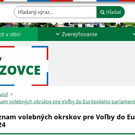
Hľadaný výraz...
Hľadať
ot v obci
Zverejňovanie
y
DZOVCE
vod
am volebných okrskov pre Voľby do Európskeho parlament
znam volebných okrskov pre Voľby do E
24