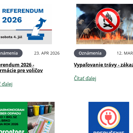
známenia
23. APR 2026
Oznámenia
12. MAR
erendum 2026 -
Vypaľovanie trávy - záka
rmácie pre voličov
Čítať ďalej
ť ďalej