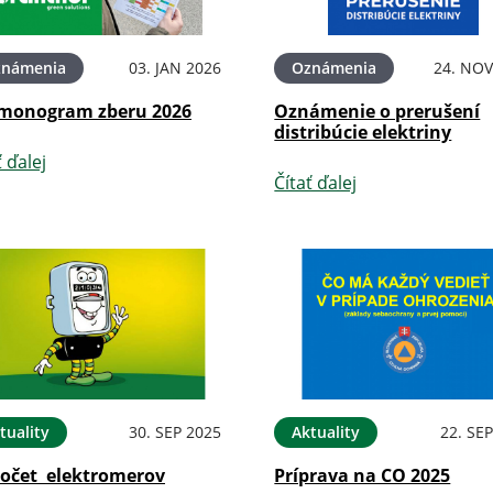
známenia
03. JAN 2026
Oznámenia
24. NOV
monogram zberu 2026
Oznámenie o prerušení
distribúcie elektriny
ť ďalej
Čítať ďalej
tuality
30. SEP 2025
Aktuality
22. SE
očet elektromerov
Príprava na CO 2025