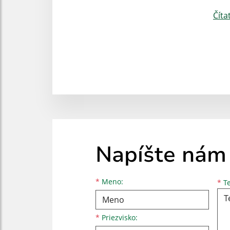
Číta
Napíšte nám
Meno
Priezvisko
E-mailová adresa
*
Meno:
*
Te
*
Priezvisko: