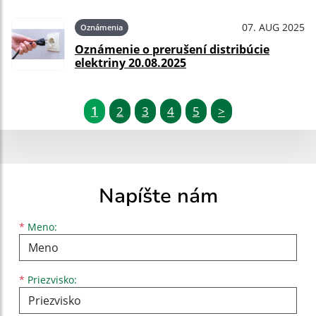
07. AUG 2025
Oznámenia
Oznámenie o prerušení distribúcie
elektriny 20.08.2025
1
2
3
4
5
>
Napíšte nám
Meno
Priezvisko
E-mailová adresa
*
Meno:
*
Priezvisko: