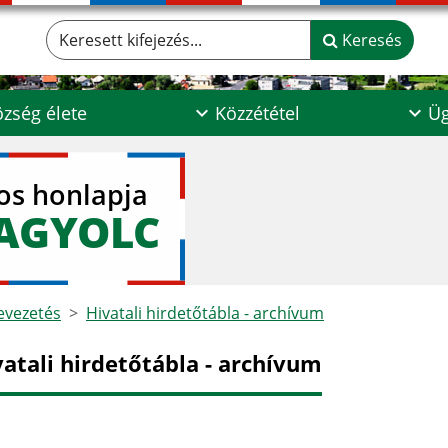
Keresett kifejezés...
Keresés
zség élete
Közzététel
Üg
los honlapja
AGYOLC
vezetés
Hivatali hirdetőtábla - archívum
vatali hirdetőtábla - archívum