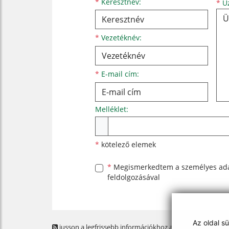
Keresztnév
Vezetéknév
E-mail cím
*
Keresztnév:
*
Üz
*
Vezetéknév:
*
E-mail cím:
Melléklet:
Melléklet
*
kötelező elemek
*
Megismerkedtem a
személyes ad
feldolgozásával
Az oldal s
jusson a legfrissebb információkhoz az RSS csatornánk