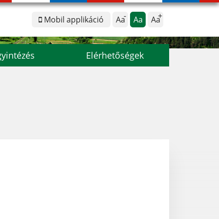
Mobil applikáció
Aa
Aa
Aa
yintézés
Elérhetőségek