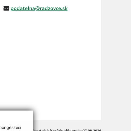
podatelna@radzovce.sk
 böngészési
A legutolsó frissítés időpontja:
07.08.2026