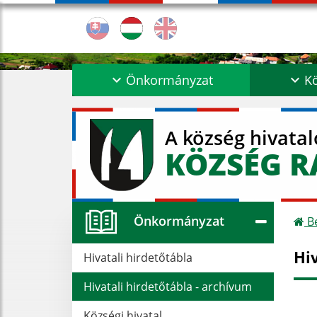
Önkormányzat
Kö
A község hivata
KÖZSÉG R
Önkormányzat
Be
Hi
Hivatali hirdetőtábla
Hivatali hirdetőtábla - archívum
Községi hivatal