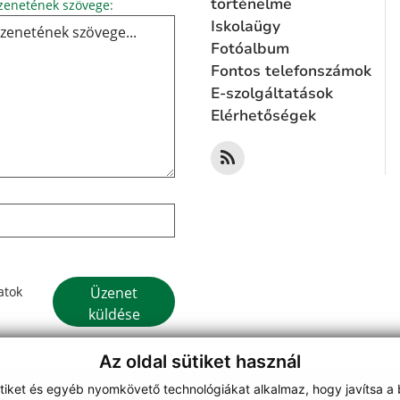
Üzenetének szövege...
történelme
enetének szövege:
Iskolaügy
Fotóalbum
Fontos telefonszámok
E-szolgáltatások
Elérhetőségek
Google reCaptcha Response
Üzenet
atok
küldése
Az oldal sütiket használ
ütiket és egyéb nyomkövető technológiákat alkalmaz, hogy javítsa a
on