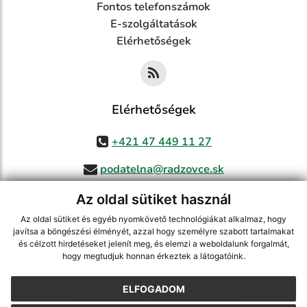
Fontos telefonszámok
E-szolgáltatások
Elérhetőségek
Elérhetőségek
+421 47 449 11 27
podatelna@radzovce.sk
Az oldal sütiket használ
Az oldal sütiket és egyéb nyomkövető technológiákat alkalmaz, hogy
jusson a legfrissebb információkhoz az RSS csatornánkon keresztűl
,
javítsa a böngészési élményét, azzal hogy személyre szabott tartalmakat
és célzott hirdetéseket jelenít meg, és elemzi a weboldalunk forgalmát,
ECHELON 2 tartalomkezelő rendszer,
Honlap térkép
,
Internetes portál
,
hogy megtudjuk honnan érkeztek a látogatóink.
webhosting
,
webex.digital, s.r.o.
,
doménnevek
,
doménnév regisztráció
,
cég webex.digital, s.r.o.
,
műszaki üzemeltető
ELFOGADOM
A legutolsó frissítés időpontja:
07.08.2026