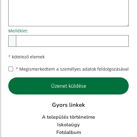
Melléklet:
Melléklet
*
kötelező elemek
*
Megismerkedtem a
személyes adatok feldolgozásával
Google reCaptcha Response
Üzenet küldése
Gyors linkek
A település történelme
Iskolaügy
Fotóalbum