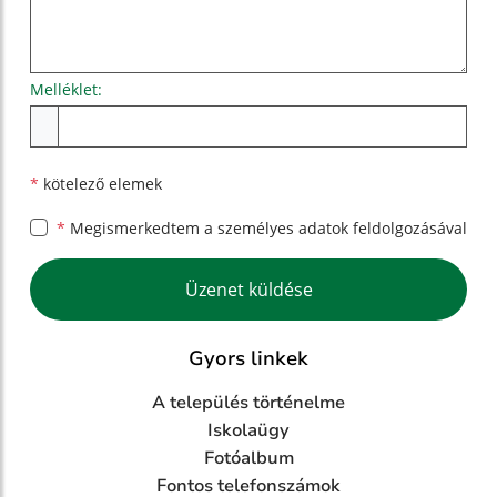
Melléklet:
Melléklet
*
kötelező elemek
*
Megismerkedtem a
személyes adatok feldolgozásával
Google reCaptcha Response
Üzenet küldése
Gyors linkek
A település történelme
Iskolaügy
Fotóalbum
Fontos telefonszámok