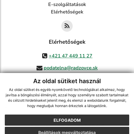
E-szolgáltatások
Elérhetőségek
Elérhetőségek
+421 47 449 11 27
podatelna@radzovce.sk
Az oldal sütiket használ
Az oldal sütiket és egyéb nyomkövető technológiákat alkalmaz, hogy
jusson a legfrissebb információkhoz az RSS csatornánkon keresztűl
,
javítsa a böngészési élményét, azzal hogy személyre szabott tartalmakat
ECHELON 2 tartalomkezelő rendszer,
Honlap térkép
,
Internetes portál
,
és célzott hirdetéseket jelenít meg, és elemzi a weboldalunk forgalmát,
hogy megtudjuk honnan érkeztek a látogatóink.
webhosting
,
webex.digital, s.r.o.
,
doménnevek
,
doménnév regisztráció
,
cég webex.digital, s.r.o.
,
műszaki üzemeltető
ELFOGADOM
A legutolsó frissítés időpontja:
07.08.2026
Beállítások megváltoztatása