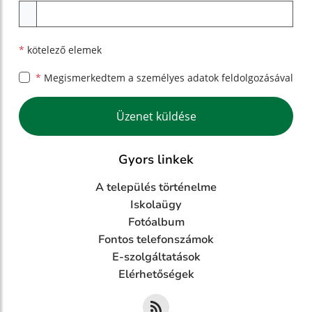
Melléklet
*
kötelező elemek
*
Megismerkedtem a
személyes adatok feldolgozásával
Google reCaptcha Response
Üzenet küldése
Gyors linkek
A település történelme
Iskolaügy
Fotóalbum
Fontos telefonszámok
E-szolgáltatások
Elérhetőségek