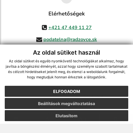
Elérhetőségek
+421 47 449 11 27
podatelna@radzovce.sk
Az oldal sütiket használ
Az oldal sütiket és egyéb nyomkövető technológiákat alkalmaz, hogy
jusson a legfrissebb információkhoz az RSS csatornánkon keresztűl
,
javítsa a böngészési élményét, azzal hogy személyre szabott tartalmakat
ECHELON 2 tartalomkezelő rendszer,
Honlap térkép
,
Internetes portál
,
és célzott hirdetéseket jelenít meg, és elemzi a weboldalunk forgalmát,
hogy megtudjuk honnan érkeztek a látogatóink.
webhosting
,
webex.digital, s.r.o.
,
doménnevek
,
doménnév regisztráció
,
cég webex.digital, s.r.o.
,
műszaki üzemeltető
ELFOGADOM
A legutolsó frissítés időpontja:
07.08.2026
Beállítások megváltoztatása
Nyomtatás
|
Hozzáférési nyilatkozat
Szerzői jogok
|
Sütikk
Elutasítom
.
.
.
.
.
.
webdesign
|