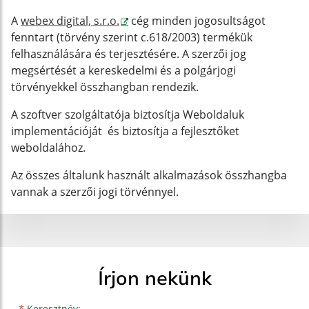
A
webex digital, s.r.o.
cég minden jogosultságot
fenntart (törvény szerint c.618/2003) termékük
felhasználására és terjesztésére. A szerzői jog
megsértését a kereskedelmi és a polgárjogi
törvényekkel összhangban rendezik.
A szoftver szolgáltatója biztosítja Weboldaluk
implementációját és biztosítja a fejlesztőket
weboldalához.
Az összes általunk használt alkalmazások összhangba
vannak a szerzői jogi törvénnyel.
Írjon nekünk
*
Keresztnév: