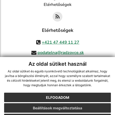
Elérhetőségek
Elérhetőségek
+421 47 449 11 27
podatelna@radzovce.sk
Az oldal sütiket használ
Az oldal sütiket és egyéb nyomkövető technológiákat alkalmaz, hogy
jusson a legfrissebb információkhoz az RSS csatornánkon keresztűl
,
javítsa a böngészési élményét, azzal hogy személyre szabott tartalmakat
ECHELON 2 tartalomkezelő rendszer,
Honlap térkép
,
Internetes portál
,
és célzott hirdetéseket jelenít meg, és elemzi a weboldalunk forgalmát,
hogy megtudjuk honnan érkeztek a látogatóink.
webhosting
,
webex.digital, s.r.o.
,
doménnevek
,
doménnév regisztráció
,
cég webex.digital, s.r.o.
,
műszaki üzemeltető
ELFOGADOM
A legutolsó frissítés időpontja:
07.08.2026
Beállítások megváltoztatása
Nyomtatás
|
Hozzáférési nyilatkozat