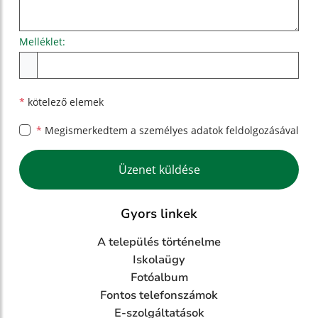
Melléklet:
Melléklet
*
kötelező elemek
*
Megismerkedtem a
személyes adatok feldolgozásával
Google reCaptcha Response
Üzenet küldése
Gyors linkek
A település történelme
Iskolaügy
Fotóalbum
Fontos telefonszámok
E-szolgáltatások