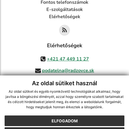
Fontos telefonszámok
E-szolgáltatások
Elérhetőségek
Elérhetőségek
+421 47 449 11 27
podatelna@radzovce.sk
Az oldal sütiket használ
Az oldal sütiket és egyéb nyomkövető technológiákat alkalmaz, hogy
jusson a legfrissebb információkhoz az RSS csatornánkon keresztűl
,
javítsa a böngészési élményét, azzal hogy személyre szabott tartalmakat
ECHELON 2 tartalomkezelő rendszer,
Honlap térkép
,
Internetes portál
,
és célzott hirdetéseket jelenít meg, és elemzi a weboldalunk forgalmát,
hogy megtudjuk honnan érkeztek a látogatóink.
webhosting
,
webex.digital, s.r.o.
,
doménnevek
,
doménnév regisztráció
,
cég webex.digital, s.r.o.
,
műszaki üzemeltető
ELFOGADOM
A legutolsó frissítés időpontja:
07.08.2026