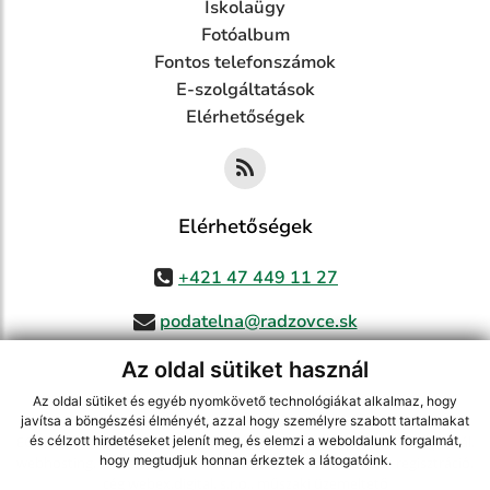
Iskolaügy
Fotóalbum
Fontos telefonszámok
E-szolgáltatások
Elérhetőségek
Elérhetőségek
+421 47 449 11 27
podatelna@radzovce.sk
Az oldal sütiket használ
Az oldal sütiket és egyéb nyomkövető technológiákat alkalmaz, hogy
jusson a legfrissebb információkhoz az RSS csatornánkon keresztűl
,
javítsa a böngészési élményét, azzal hogy személyre szabott tartalmakat
ECHELON 2 tartalomkezelő rendszer,
Honlap térkép
,
Internetes portál
,
és célzott hirdetéseket jelenít meg, és elemzi a weboldalunk forgalmát,
hogy megtudjuk honnan érkeztek a látogatóink.
webhosting
,
webex.digital, s.r.o.
,
doménnevek
,
doménnév regisztráció
,
cég webex.digital, s.r.o.
,
műszaki üzemeltető