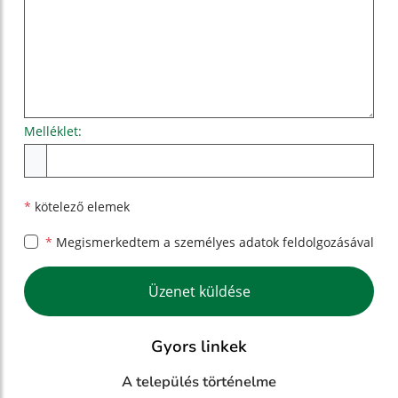
Melléklet:
Melléklet
*
kötelező elemek
*
Megismerkedtem a
személyes adatok feldolgozásával
Google reCaptcha Response
Üzenet küldése
Gyors linkek
A település történelme