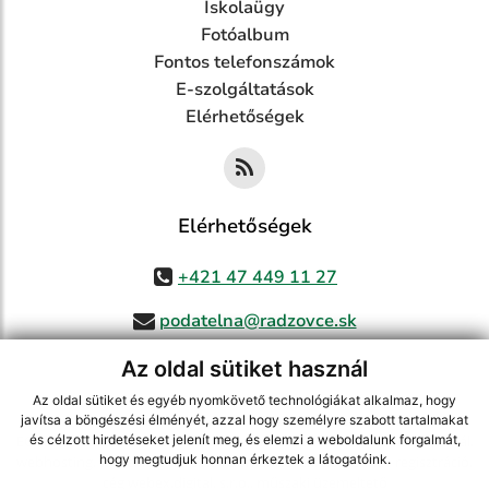
Iskolaügy
Fotóalbum
Fontos telefonszámok
E-szolgáltatások
Elérhetőségek
Elérhetőségek
+421 47 449 11 27
podatelna@radzovce.sk
Az oldal sütiket használ
Az oldal sütiket és egyéb nyomkövető technológiákat alkalmaz, hogy
jusson a legfrissebb információkhoz az RSS csatornánkon keresztűl
,
javítsa a böngészési élményét, azzal hogy személyre szabott tartalmakat
ECHELON 2 tartalomkezelő rendszer,
Honlap térkép
,
Internetes portál
,
és célzott hirdetéseket jelenít meg, és elemzi a weboldalunk forgalmát,
hogy megtudjuk honnan érkeztek a látogatóink.
webhosting
,
webex.digital, s.r.o.
,
doménnevek
,
doménnév regisztráció
,
cég webex.digital, s.r.o.
,
műszaki üzemeltető