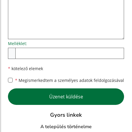
Melléklet:
Melléklet
*
kötelező elemek
*
Megismerkedtem a
személyes adatok feldolgozásával
Google reCaptcha Response
Üzenet küldése
Gyors linkek
A település történelme